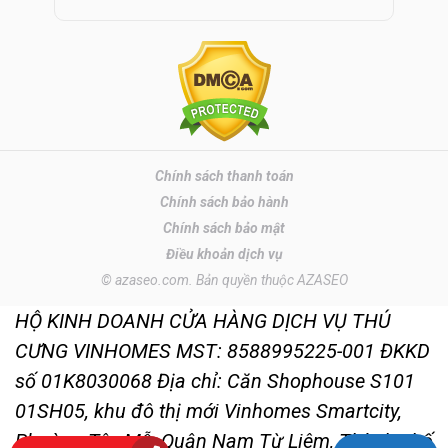
Chính sách thanh toán
Chính sách bảo hành
Chính sách bảo mật
Điều khoản dịch vụ
© azaseo.com. Bản quyền thuộc AZASEO
HỘ KINH DOANH CỬA HÀNG DỊCH VỤ THÚ
CƯNG VINHOMES MST: 8588995225-001 ĐKKD
số 01K8030068 Địa chỉ: Căn Shophouse S101
01SH05, khu đô thị mới Vinhomes Smartcity,
Phường Tây Mỗ, Quận Nam Từ Liêm, Thành phố