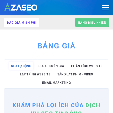
BÁO GIÁ MIỄN PHÍ
BẢNG ĐIỀU KHIỂN
BẢNG GIÁ
SEO TỰ ĐỘNG
SEO CHUYÊN GIA
PHÂN TÍCH WEBSITE
LẬP TRÌNH WEBSITE
SẢN XUẤT PHIM - VIDEO
EMAIL MARKETING
KHÁM PHÁ LỢI ÍCH CỦA
DỊCH