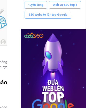
tuyển dụng
Dịch vụ SEO top 1
SEO website lên top Google
tháng
 được
hảo
0.000