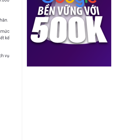
khăn.
n mức
ết kế
ch vụ