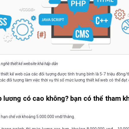
nghề thiết kế website khá hấp dẫn
hiết kế web của các đối tượng được tính trung bình là 5-7 triệu đồng/
i các đối tượng làm việc thời vụ thì số mức lương thiết kế web có thể đạt
b lương có cao không? bạn có thể tham k
á hạn chế với khoảng 5.000.000 vnđ/tháng.
m trong ngành thì mức lương cao hơn, khoảng 8.000.000 vnđ - 10.00