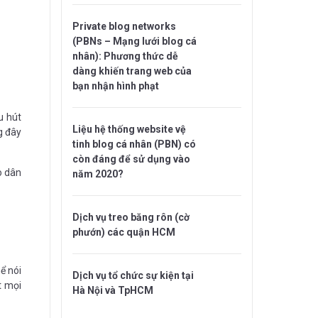
Private blog networks
(PBNs – Mạng lưới blog cá
nhân): Phương thức dễ
dàng khiến trang web của
bạn nhận hình phạt
u hút
Liệu hệ thống website vệ
g đây
tinh blog cá nhân (PBN) có
còn đáng để sử dụng vào
o dân
năm 2020?
Dịch vụ treo băng rôn (cờ
phướn) các quận HCM
ể nói
Dịch vụ tổ chức sự kiện tại
t mọi
Hà Nội và TpHCM