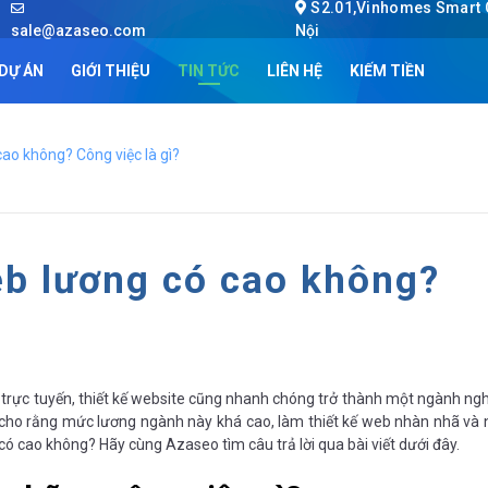
S2.01,Vinhomes Smart C
sale@azaseo.com
Nội
DỰ ÁN
GIỚI THIỆU
TIN TỨC
LIÊN HỆ
KIẾM TIỀN
cao không? Công việc là gì?
eb lương có cao không?
 trực tuyến, thiết kế website cũng nhanh chóng trở thành một ngành ngh
i cho rằng mức lương ngành này khá cao, làm thiết kế web nhàn nhã và 
có cao không? Hãy cùng Azaseo tìm câu trả lời qua bài viết dưới đây.