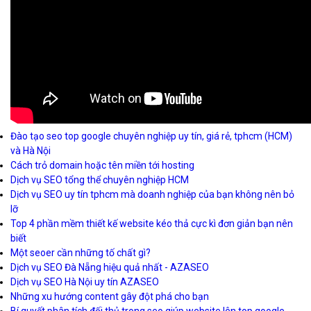
Đào tạo seo top google chuyên nghiệp uy tín, giá rẻ, tphcm (HCM)
và Hà Nội
Cách trỏ domain hoặc tên miền tới hosting
Dịch vụ SEO tổng thể chuyên nghiệp HCM
Dịch vụ SEO uy tín tphcm mà doanh nghiệp của bạn không nên bỏ
lỡ
Top 4 phần mềm thiết kế website kéo thả cực kì đơn giản bạn nên
biết
Một seoer cần những tố chất gì?
Dịch vụ SEO Đà Nẵng hiệu quả nhất - AZASEO
Dịch vụ SEO Hà Nội uy tín AZASEO
Những xu hướng content gây đột phá cho bạn
Bí quyết phân tích đối thủ trong seo giúp website lên top google