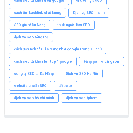
cách seo từ khóa trên google
chuyên gia seo
cách tìm backlink chất lượng
Dịch vụ SEO nhanh
SEO giá rẻ Đà Nẵng
thuê người làm SEO
dịch vụ seo tổng thể
cách đưa từ khóa lên trang nhất google trong 10 phú
cách seo từ khóa lên top 1 google
bảng giá tro băng rôn
công ty SEO tại Đà Nẵng
Dịch vụ SEO Hà Nội
website chuẩn SEO
tối ưu ux
dịch vụ seo hồ chí minh
dịch vụ seo tphcm