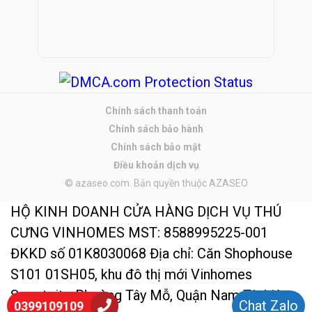
Chính sách thanh toán
Chính sách bảo hành
Chính sách bảo mật
Điều khoản dịch vụ
© azaseo.com. Bản quyền thuộc AZASEO
HỘ KINH DOANH CỬA HÀNG DỊCH VỤ THÚ
CƯNG VINHOMES MST: 8588995225-001
ĐKKD số 01K8030068 Địa chỉ: Căn Shophouse
S101 01SH05, khu đô thị mới Vinhomes
Smartcity, Phường Tây Mỗ, Quận Nam Từ Liêm,
Chat Zalo
0399109109