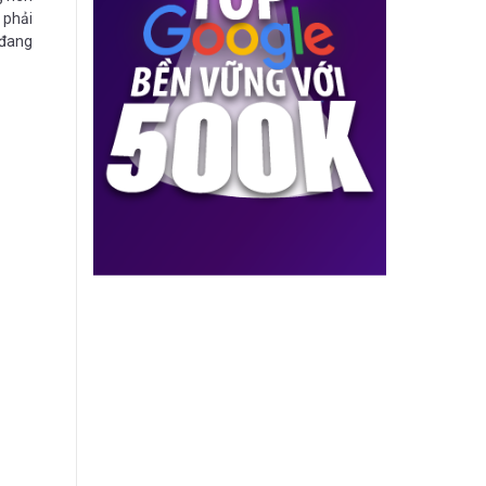
 phải
 đang