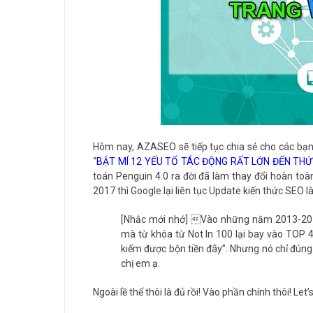
Hôm nay, AZASEO sẽ tiếp tục chia sẻ cho các bạn 
“
BẬT MÍ 12 YẾU TỐ TÁC ĐỘNG RẤT LỚN ĐẾN TH
toán Penguin 4.0 ra đời đã làm thay đổi hoàn t
2017 thì Google lại liên tục Update kiến thức SEO l
[Nhắc mới nhớ] Vào những năm 2013-2014 
mà từ khóa từ Not In 100 lại bay vào TOP 
kiếm được bộn tiền đây”. Nhưng nó chỉ đúng 
chị em ạ.
Ngoài lề thế thôi là đủ rồi! Vào phần chính thôi! Let’