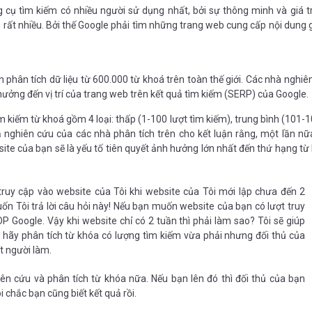
g cụ tìm kiếm có nhiều người sử dụng nhất, bởi sự thông minh và giá t
rất nhiều. Bởi thế Google phải tìm những trang web cung cấp nội dung gi
hân tích dữ liệu từ 600.000 từ khoá trên toàn thế giới. Các nhà nghiê
hưởng đến vị trí của trang web trên kết quả tìm kiếm (SERP) của Google.
 kiếm từ khoá gồm 4 loại: thấp (1-100 lượt tìm kiếm), trung bình (101-1
ả nghiên cứu của các nhà phân tích trên cho kết luận rằng, một lần nữa
ite của bạn sẽ là yếu tố tiên quyết ảnh hưởng lớn nhất đến thứ hạng từ
truy cập vào website của Tôi khi website của Tôi mới lập chưa đến 2
muốn Tôi trả lời câu hỏi này! Nếu bạn muốn website của bạn có lượt truy
P Google. Vậy khi website chỉ có 2 tuần thì phải làm sao? Tôi sẽ giúp
 hãy phân tích từ khóa có lượng tìm kiếm vừa phải nhưng đối thủ của
t người làm.
n cứu và phân tích từ khóa nữa. Nếu bạn lên đó thì đối thủ của bạn
 chắc bạn cũng biết kết quả rồi.