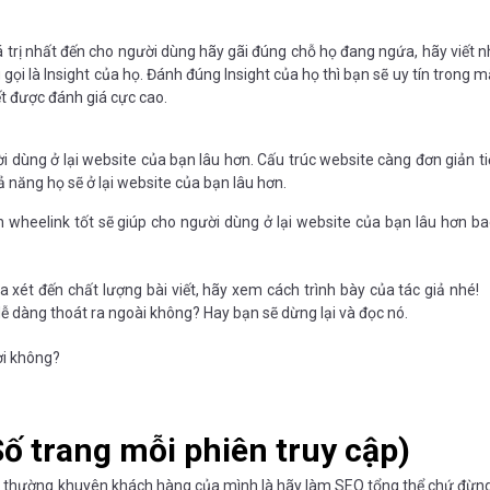
iá trị nhất đến cho người dùng hãy gãi đúng chỗ họ đang ngứa, hãy viết 
gọi là Insight của họ. Đánh đúng Insight của họ thì bạn sẽ uy tín trong m
ết được đánh giá cực cao.
ời dùng ở lại website của bạn lâu hơn. Cấu trúc website càng đơn giản tiệ
ả năng họ sẽ ở lại website của bạn lâu hơn.
ạn wheelink tốt sẽ giúp cho người dùng ở lại website của bạn lâu hơn ba
xét đến chất lượng bài viết, hãy xem cách trình bày của tác giả nhé!
dễ dàng thoát ra ngoài không? Hay bạn sẽ dừng lại và đọc nó.
ời không?
Số trang mỗi phiên truy cập)
ôi thường khuyên khách hàng của mình là hãy làm SEO tổng thể chứ đừn