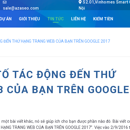
S2.01,Vinhomes Smart C
sale@azaseo.com
Nội
DỰ ÁN
GIỚI THIỆU
TIN TỨC
LIÊN HỆ
KIẾM TIỀN
ỘNG ĐẾN THỨ HẠNG TRANG WEB CỦA BẠN TRÊN GOOGLE 2017
 TỐ TÁC ĐỘNG ĐẾN THỨ
 CỦA BẠN TRÊN GOOGLE
một bài viết khác, nó sẽ giúp ích cho bạn được phần nào đó. Bài viết c
 HẠNG TRANG WEB CỦA BẠN TRÊN GOOGLE 2017”. Việc vào 2/9/2016 