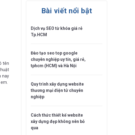
Bài viết nổi bật
Dịch vụ SEO từ khóa giá rẻ
Tp.HCM
Đào tạo seo top google
chuyên nghiệp uy tín, giá rẻ,
ó tên
tphcm (HCM) và Hà Nội
thuật
m nay
h em.
Quy trình xây dựng website
thương mại điện tử chuyên
nghiệp
Cách thức thiết kế website
xây dựng đẹp không nên bỏ
qua