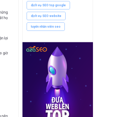
dịch vụ SEO top google
những
dịch vụ SEO website
ắt họ
tuyển nhân viên seo
n lợi
o giờ
g nên