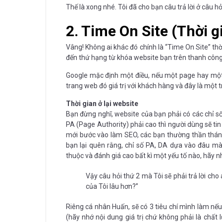
Thế là xong nhé. Tôi đã cho bạn câu trả lời ở câu hỏi
2. Time On Site (Thời gi
Vâng! Không ai khác đó chính là “Time On Site” thờ
đến thứ hạng từ khóa website bạn trên thanh công
Google mặc định một điều, nếu một page hay một 
trang web đó giá trị với khách hàng và đây là một t
Thời gian ở lại website
Bạn đừng nghĩ, website của bạn phải có các chỉ số 
PA (Page Authority) phải cao thì người dùng sẽ tin
mới bước vào làm SEO, các bạn thường thần thánh
bạn lại quên rằng, chỉ số PA, DA dựa vào đâu mà
thuộc và đánh giá cao bất kì một yếu tố nào, hãy
Vậy câu hỏi thứ 2 mà Tôi sẽ phải trả lời c
của Tôi lâu hơn?”
Riêng cá nhân Huấn, sẽ có 3 tiêu chí mình làm nếu 
(hãy nhớ nội dung giá trị chứ không phải là chất l