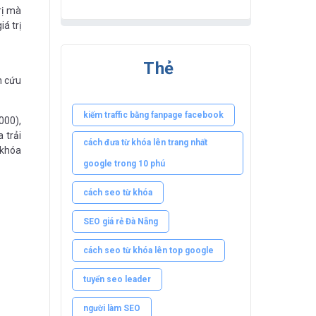
rị mà
á trị
Thẻ
n cứu
kiếm traffic bằng fanpage facebook
000),
 trải
cách đưa từ khóa lên trang nhất
 khóa
google trong 10 phú
cách seo từ khóa
SEO giá rẻ Đà Nẵng
cách seo từ khóa lên top google
tuyển seo leader
người làm SEO