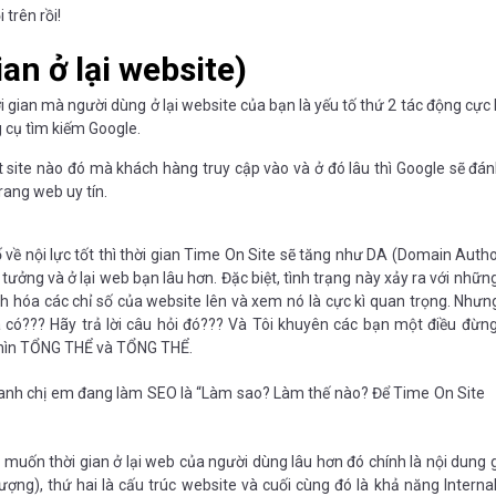
 trên rồi!
an ở lại website)
i gian mà người dùng ở lại website của bạn là yếu tố thứ 2 tác động cực k
 cụ tìm kiếm Google.
site nào đó mà khách hàng truy cập vào và ở đó lâu thì Google sẽ đán
rang web uy tín.
về nội lực tốt thì thời gian Time On Site sẽ tăng như DA (Domain Author
 tưởng và ở lại web bạn lâu hơn. Đặc biệt, tình trạng này xảy ra với nhữn
 hóa các chỉ số của website lên và xem nó là cực kì quan trọng. Nhưn
 có??? Hãy trả lời câu hỏi đó??? Và Tôi khuyên các bạn một điều đừn
 nhìn TỔNG THỂ và TỔNG THỂ.
ho anh chị em đang làm SEO là “Làm sao? Làm thế nào? Để Time On Site
muốn thời gian ở lại web của người dùng lâu hơn đó chính là nội dung gi
ượng), thứ hai là cấu trúc website và cuối cùng đó là khả năng Internal