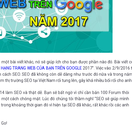
một bài viết khác, nó sẽ giúp ích cho bạn được phần nào đó. Bài viết c
Ứ HẠNG TRANG WEB CỦA BẠN TRÊN GOOGLE
2017”. Việc vào 2/9/2016 
oàn cách SEO. SEO đã không còn dễ dàng như trước đó nữa và trong nă
àm thị trường SEO tại Việt Nam rối tung lên, gây khá nhiều bối rối cho an
làm SEO và thật dễ. Bạn sẽ bất ngờ vì chỉ cần bắn 100 Forum thôi
4 một cách chóng mặt. Lúc đó chúng tôi thầm nghĩ “SEO sẽ giúp mình
trong khoảng thời gian đó vì hiện tại SEO đã khác, rất khác rồi các anh
s Go!