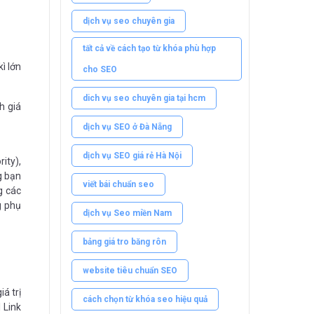
dịch vụ seo chuyên gia
tất cả về cách tạo từ khóa phù hợp
ì lớn
cho SEO
dich vụ seo chuyên gia tại hcm
h giá
dịch vụ SEO ở Đà Nẵng
dịch vụ SEO giá rẻ Hà Nội
ity),
g bạn
viết bái chuẩn seo
g các
g phụ
dịch vụ Seo miền Nam
bảng giá tro băng rôn
website tiêu chuẩn SEO
á trị
cách chọn từ khóa seo hiệu quả
 Link