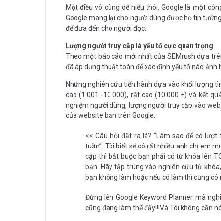
Một điều vô cùng dễ hiểu thôi. Google là một côn
Google mang lại cho người dùng được họ tin tưởng 
để đưa đến cho người đọc.
Lượng người truy cập là yếu tố cực quan trọng
Theo một báo cáo mới nhất của SEMrush dựa trên p
đã áp dụng thuật toán để xác định yếu tố nào ảnh 
Những nghiên cứu tiến hành dựa vào khối lượng tìm
cao (1.001 -10.000), rất cao (10.000 +) và kết qu
nghiệm người dùng, lượng người truy cập vào webs
của website bạn trên Google.
<< Câu hỏi đặt ra là? “Làm sao để có lượt 
tuần”. Tôi biết sẽ có rất nhiều anh chị em 
cập thì bắt buộc bạn phải có từ khóa lên TO
bạn. Hãy tập trung vào nghiên cứu từ khóa,
bạn không làm hoặc nếu có làm thì cũng có í
Đừng lên Google Keyword Planner mà nghiê
cũng đang làm thế đấy!!!Và Tôi không cần nói