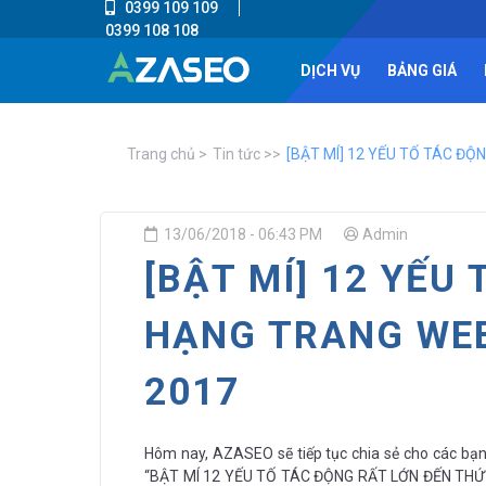
0399 109 109
0399 108 108
DỊCH VỤ
BẢNG GIÁ
Trang chủ
Tin tức
[BẬT MÍ] 12 YẾU TỐ TÁC Đ
13/06/2018 - 06:43 PM
Admin
[BẬT MÍ] 12 YẾU
HẠNG TRANG WEB
2017
Hôm nay, AZASEO sẽ tiếp tục chia sẻ cho các bạn 
“BẬT MÍ 12 YẾU TỐ TÁC ĐỘNG RẤT LỚN ĐẾN THỨ